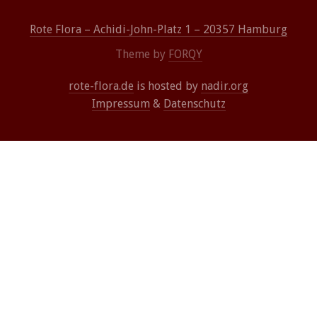
PREVIOUS
NE
Rote Flora – Achidi-John-Platz 1 – 20357 Hamburg
Theme by
FORQY
rote-flora.de
is hosted by
nadir.org
Impressum
&
Datenschutz