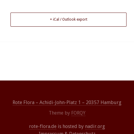
+ iCal / Outlook export
Rote Flora – Achidi-John-Platz 1 – 20357 Hamburg
Theme by
FORQY
rote-flora.de
is hosted by
nadir.org
Impressum
&
Datenschutz