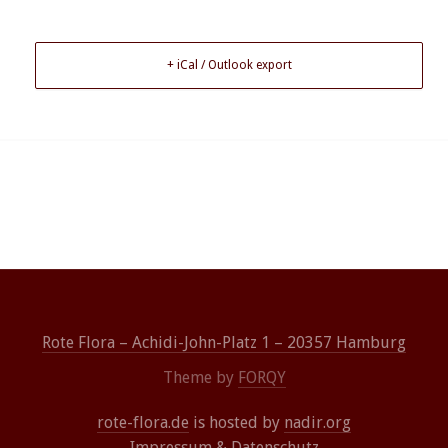
+ iCal / Outlook export
Rote Flora – Achidi-John-Platz 1 – 20357 Hamburg
Theme by
FORQY
rote-flora.de
is hosted by
nadir.org
Impressum
&
Datenschutz