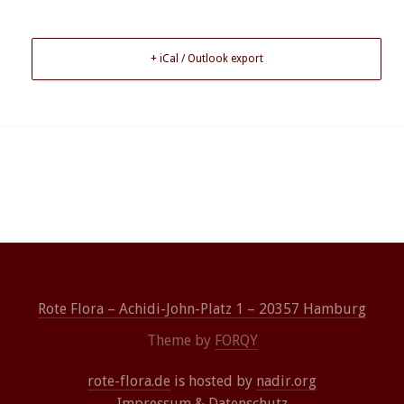
+ iCal / Outlook export
Rote Flora – Achidi-John-Platz 1 – 20357 Hamburg
Theme by
FORQY
rote-flora.de
is hosted by
nadir.org
Impressum
&
Datenschutz