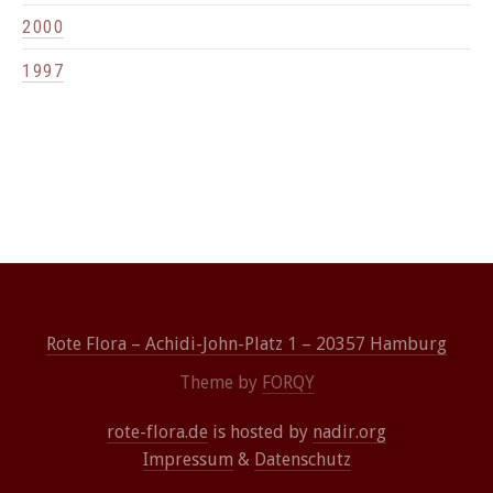
2000
1997
Rote Flora – Achidi-John-Platz 1 – 20357 Hamburg
Theme by
FORQY
rote-flora.de
is hosted by
nadir.org
Impressum
&
Datenschutz